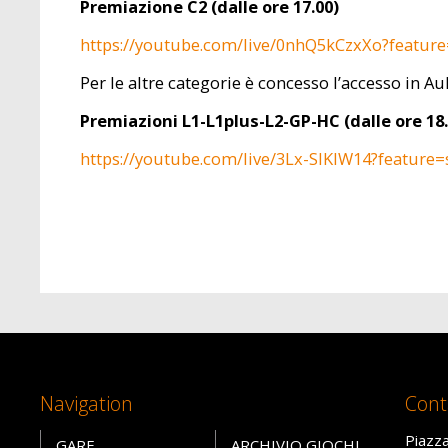
Premiazione C2 (dalle ore 17.00)
https://youtube.com/live/0nhQ5kCzxXo?featur
Per le altre categorie è concesso l’accesso in A
Premiazioni L1-L1plus-L2-GP-HC (dalle ore 18.
https://youtube.com/live/3Lx-SIKIW14?feature=
Navigation
Cont
Piazza
GARE
ARCHIVIO GIOCHI