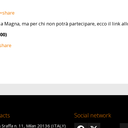
e=share
ula Magna, ma per chi non potrà partecipare, ecco il link a
00)
share
acts
Social network
 Sraffa n. 11, Milan 20136 (ITALY)